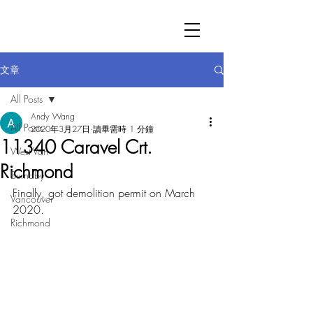
文章
All Posts
Andy Wang
All Posts
2020年3月27日
讀畢需時 1 分鐘
11340 Caravel Crt.
West Van
Richmond
Burnaby
Finally, got demolition permit on March 
Vancouver
2020.
Richmond